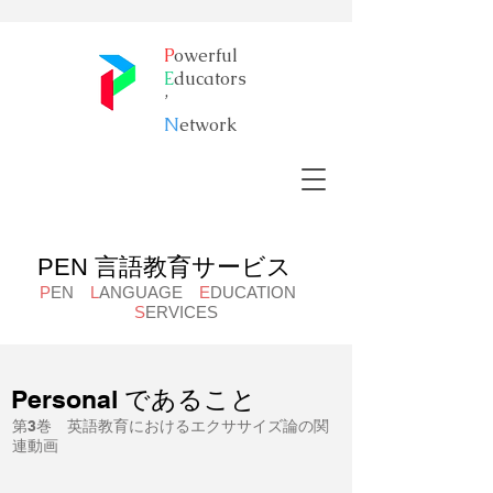
P
owerful
E
ducators
’
​N
etwork
PEN 言語教育サービス
P
EN
L
ANGUAGE
E
DUCATION
S
ERVICES
Personal であること
第3巻 英語教育におけるエクササイズ論の関
連動画