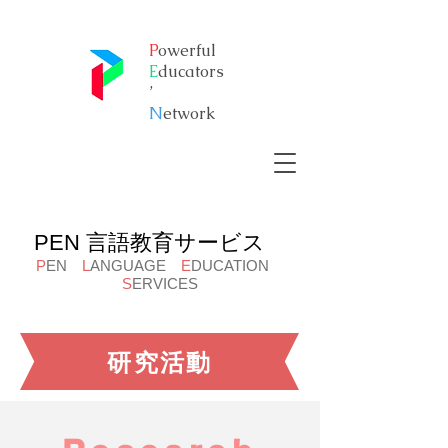
P
owerful
E
ducators
’
​N
etwork
PEN 言語教育サービス
P
EN
L
ANGUAGE
E
DUCATION
S
ERVICES
​研究活動