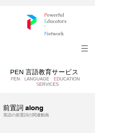
P
owerful
E
ducators
’
​N
etwork
PEN 言語教育サービス
P
EN
L
ANGUAGE
E
DUCATION
S
ERVICES
前置詞 along
英語の前置詞の関連動画