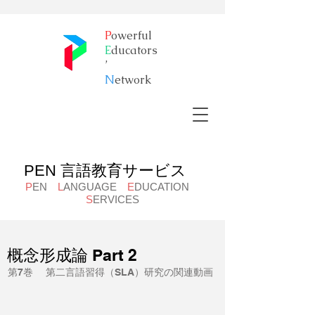
P
owerful
E
ducators
’
​N
etwork
PEN 言語教育サービス
P
EN
L
ANGUAGE
E
DUCATION
S
ERVICES
概念形成論 Part 2
第7巻 第二言語習得（SLA）研究の関連動画