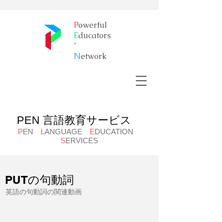
P
owerful
E
ducators
’
​N
etwork
PEN 言語教育サービス
P
EN
L
ANGUAGE
E
DUCATION
S
ERVICES
PUTの句動詞
英語の句動詞の関連動画